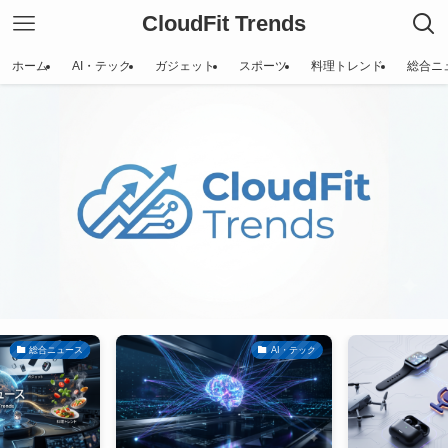
CloudFit Trends
ホーム
AI・テック
ガジェット
スポーツ
料理トレンド
総合ニ
Scroll
総合ニュース
AI・テック