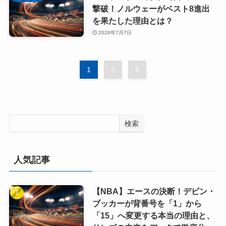
撃破！ノルウェーがベスト8進出
を果たした理由とは？
2026年7月7日
1
2
3
検索
人気記事
【NBA】エースの決断！デビン・
ブッカーが背番号を「1」から
「15」へ変更する本当の理由と、