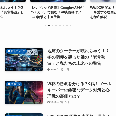
壊れちゃう！？冬
【ハリウッド激震】Google×A24が
WWDC出演エリ
の「異常熱波」と
7500万ドルで挑む！AI映画制作ツー
ーを愛する理由
警告
ルの衝撃と未来予測
を徹底解説
地球のクーラーが壊れちゃう！？
総合ニュース
冬の南極を襲った謎の「異常熱
波」と私たちの未来への警告
2026年7月17日
W杯の勝敗を分けるPK戦！ゴール
スポーツ
キーパーの緻密なデータ対策と心
理戦の裏側とは？
2026年7月15日