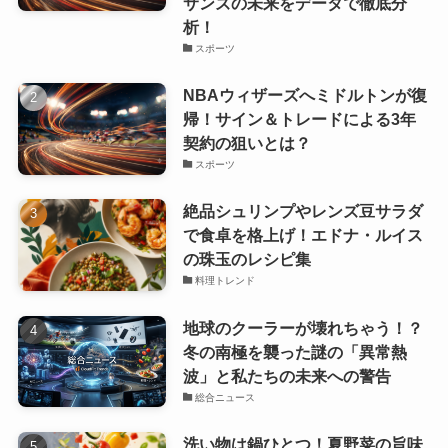
サンズの未来をデータで徹底分
析！
スポーツ
NBAウィザーズへミドルトンが復
帰！サイン＆トレードによる3年
契約の狙いとは？
スポーツ
絶品シュリンプやレンズ豆サラダ
で食卓を格上げ！エドナ・ルイス
の珠玉のレシピ集
料理トレンド
地球のクーラーが壊れちゃう！？
冬の南極を襲った謎の「異常熱
波」と私たちの未来への警告
総合ニュース
洗い物は鍋ひとつ！夏野菜の旨味