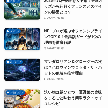
2026年W杯優勝を大予想！最新オ
スポーツ
ッズから紐解くフランスとスペイ
ンの勝因とは？
2026年7月13日
NFLプロが選ぶオフェンシブライ
スポーツ
ンTOP10！最高額ガードが1位の
理由を徹底解説
2026年7月13日
マンダロリアン＆グローグーの次
AI・テック
は？ハロウィンでロッタ・ザ・ハ
ットの仮装を推す理由
2026年7月12日
洗い物は鍋ひとつ！夏野菜の旨味
料理トレンド
をまるごと味わう簡単ラタトゥイ
ユレシピ